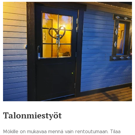
Talonmiestyöt
Mökille on mukavaa mennä vain rentoutumaan. Tilaa