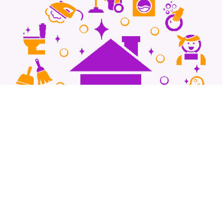
Kotitalousvähennys