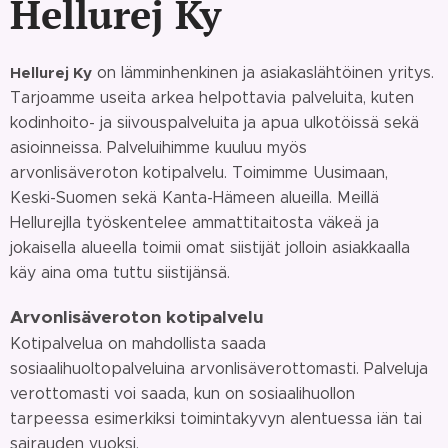
Hellurej Ky
Hellurej Ky
on lämminhenkinen ja asiakaslähtöinen yritys.
Tarjoamme useita arkea helpottavia palveluita, kuten
kodinhoito- ja siivouspalveluita ja apua ulkotöissä sekä
asioinneissa. Palveluihimme kuuluu myös
arvonlisäveroton kotipalvelu. Toimimme Uusimaan,
Keski-Suomen sekä Kanta-Hämeen alueilla. Meillä
Hellurejlla työskentelee ammattitaitosta väkeä ja
jokaisella alueella toimii omat siistijät jolloin asiakkaalla
käy aina oma tuttu siistijänsä.
Arvonlisäveroton kotipalvelu
Kotipalvelua on mahdollista saada
sosiaalihuoltopalveluina arvonlisäverottomasti. Palveluja
verottomasti voi saada, kun on sosiaalihuollon
tarpeessa esimerkiksi toimintakyvyn alentuessa iän tai
sairauden vuoksi.